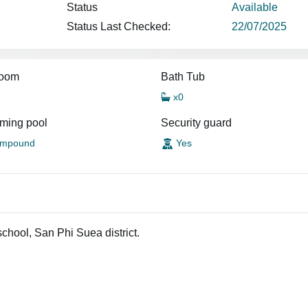
Status
Available
Status Last Checked:
22/07/2025
room
Bath Tub
x0
ming pool
Security guard
mpound
Yes
chool, San Phi Suea district.