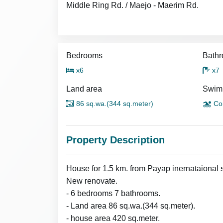
Middle Ring Rd. / Maejo - Maerim Rd.
Bedrooms
Bath
x6
x7
Land area
Swim
86 sq.wa.(344 sq.meter)
Co
Property Description
House for 1.5 km. from Payap inernataional s
New renovate.
- 6 bedrooms 7 bathrooms.
- Land area 86 sq.wa.(344 sq.meter).
- house area 420 sq.meter.