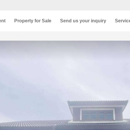
ent
Property for Sale
Send us your inquiry
Servic