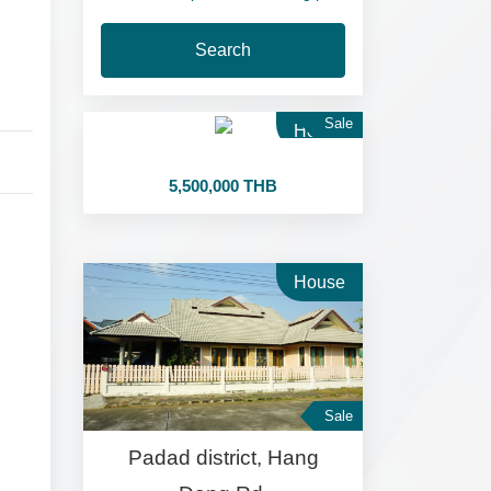
Search
Sale
House
5,500,000 THB
House
Sale
Padad district, Hang